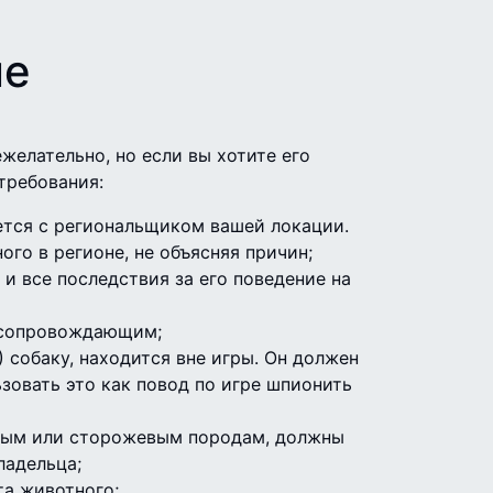
ые
елательно, но если вы хотите его
требования:
ется с региональщиком вашей локации.
ого в регионе, не объясняя причин;
и все последствия за его поведение на
 сопровождающим;
) собаку, находится вне игры. Он должен
зовать это как повод по игре шпионить
евым или сторожевым породам, должны
ладельца;
та животного;